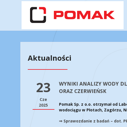
Aktualności
23
WYNIKI ANALIZY WODY DL
ORAZ CZERWIEŃSK
Cze
Pomak Sp. z o.o. otrzymał od L
2025
wodociągu w Płotach, Zagórzu, N
⇒
Sprawozdanie z badań –
dot. 