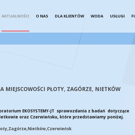
AKTUALNOŚCI
O NAS
DLA KLIENTÓW
WODA
USŁUGI
F
A MIEJSCOWOŚCI PŁOTY, ZAGÓRZE, NIETKÓW
aboratorium EKOSYSTEMY-JT sprawozdania z badań dotyczące
ietkowie oraz Czerwieńsku, które przedstawiamy poniżej.
Płoty,Zagórze,Nietków,Czerwieńsk