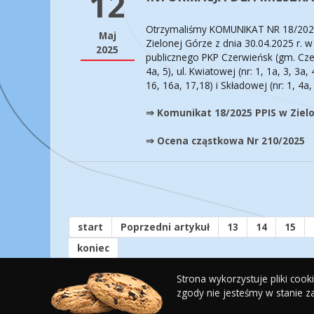
12
Otrzymaliśmy KOMUNIKAT NR 18/202
Maj
Zielonej Górze z dnia 30.04.2025 r.
2025
publicznego PKP Czerwieńsk (gm. Czer
4a, 5), ul. Kwiatowej (nr: 1, 1a, 3, 3a, 
16, 16a, 17,18) i Składowej (nr: 1, 4a, 
⇒ Komunikat 18/2025 PPIS w Ziel
⇒ Ocena cząstkowa Nr 210/2025
start
Poprzedni artykuł
13
14
15
koniec
Strona wykorzystuje pliki coo
zgody nie jesteśmy w stanie z