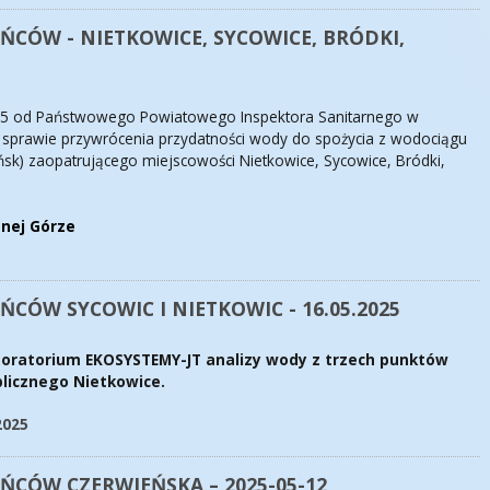
ŃCÓW - NIETKOWICE, SYCOWICE, BRÓDKI,
5 od Państwowego Powiatowego Inspektora Sanitarnego w
 w sprawie przywrócenia przydatności wody do spożycia z wodociągu
ńsk) zaopatrującego miejscowości Nietkowice, Sycowice, Bródki,
onej Górze
CÓW SYCOWIC I NIETKOWIC - 16.05.2025
boratorium EKOSYSTEMY-JT analizy wody z trzech punktów
licznego Nietkowice.
2025
ŃCÓW CZERWIEŃSKA – 2025-05-12