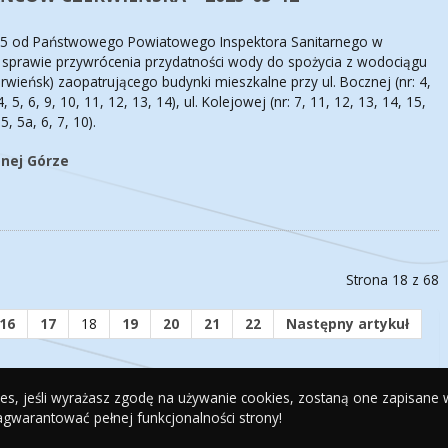
5 od Państwowego Powiatowego Inspektora Sanitarnego w
 w sprawie przywrócenia przydatności wody do spożycia z wodociągu
wieńsk) zaopatrującego budynki mieszkalne przy ul. Bocznej (nr: 4,
4, 5, 6, 9, 10, 11, 12, 13, 14), ul. Kolejowej (nr: 7, 11, 12, 13, 14, 15,
5, 5a, 6, 7, 10).
onej Górze
Strona 18 z 68
16
17
18
19
20
21
22
Następny artykuł
kies, jeśli wyrażasz zgodę na używanie cookies, zostaną one zapisane
agwarantować pełnej funkcjonalności strony!